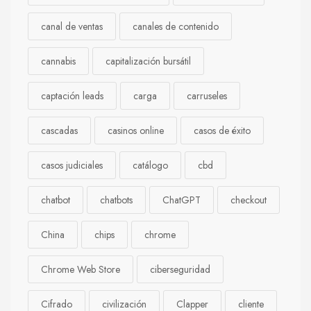
canal de ventas
canales de contenido
cannabis
capitalización bursátil
captación leads
carga
carruseles
cascadas
casinos online
casos de éxito
casos judiciales
catálogo
cbd
chatbot
chatbots
ChatGPT
checkout
China
chips
chrome
Chrome Web Store
ciberseguridad
Cifrado
civilización
Clapper
cliente