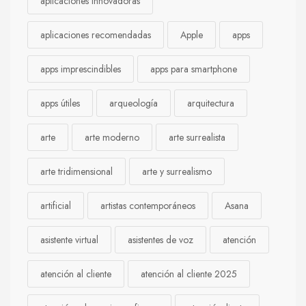
aplicaciones innovadoras
aplicaciones recomendadas
Apple
apps
apps imprescindibles
apps para smartphone
apps útiles
arqueología
arquitectura
arte
arte moderno
arte surrealista
arte tridimensional
arte y surrealismo
artificial
artistas contemporáneos
Asana
asistente virtual
asistentes de voz
atención
atención al cliente
atención al cliente 2025