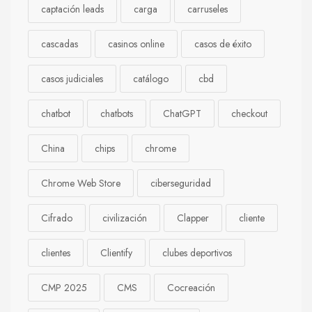
captación leads
carga
carruseles
cascadas
casinos online
casos de éxito
casos judiciales
catálogo
cbd
chatbot
chatbots
ChatGPT
checkout
China
chips
chrome
Chrome Web Store
ciberseguridad
Cifrado
civilización
Clapper
cliente
clientes
Clientify
clubes deportivos
CMP 2025
CMS
Cocreación