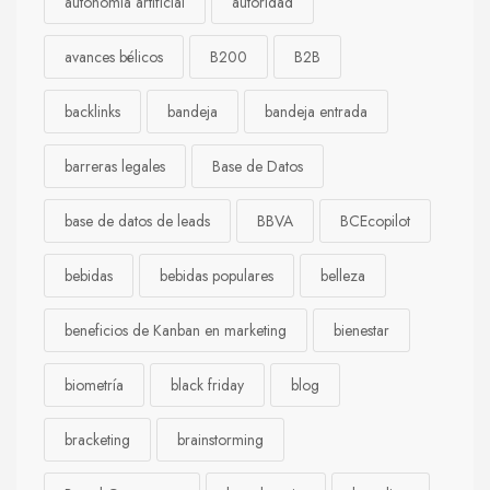
autonomía artificial
autoridad
avances bélicos
B200
B2B
backlinks
bandeja
bandeja entrada
barreras legales
Base de Datos
base de datos de leads
BBVA
BCEcopilot
bebidas
bebidas populares
belleza
beneficios de Kanban en marketing
bienestar
biometría
black friday
blog
bracketing
brainstorming