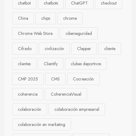
chatbot
chatbots
ChatGPT
checkout
China
chips
chrome
Chrome Web Store
ciberseguridad
Cifrado
civilización
Clapper
cliente
clientes
Clientify
clubes deportivos
CMP 2025
CMS
Cocreación
coherencia
CoherenciaVisual
colaboración
colaboración empresarial
colaboración en marketing