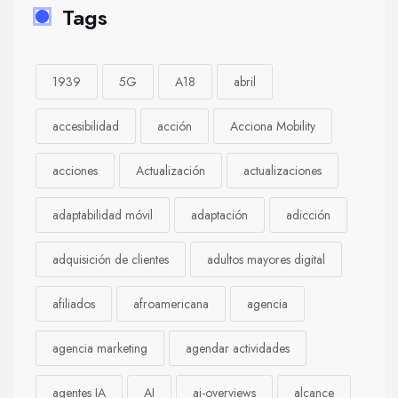
Tags
1939
5G
A18
abril
accesibilidad
acción
Acciona Mobility
acciones
Actualización
actualizaciones
adaptabilidad móvil
adaptación
adicción
adquisición de clientes
adultos mayores digital
afiliados
afroamericana
agencia
agencia marketing
agendar actividades
agentes IA
AI
ai-overviews
alcance