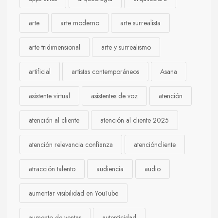
arte
arte moderno
arte surrealista
arte tridimensional
arte y surrealismo
artificial
artistas contemporáneos
Asana
asistente virtual
asistentes de voz
atención
atención al cliente
atención al cliente 2025
atención relevancia confianza
atencióncliente
atracción talento
audiencia
audio
aumentar visibilidad en YouTube
aumento de ventas
autenticidad