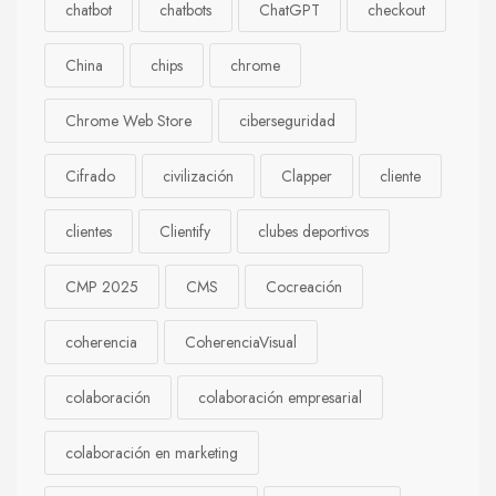
chatbot
chatbots
ChatGPT
checkout
China
chips
chrome
Chrome Web Store
ciberseguridad
Cifrado
civilización
Clapper
cliente
clientes
Clientify
clubes deportivos
CMP 2025
CMS
Cocreación
coherencia
CoherenciaVisual
colaboración
colaboración empresarial
colaboración en marketing