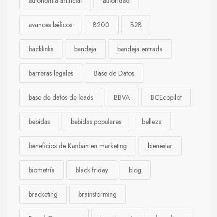
autonomía artificial
autoridad
avances bélicos
B200
B2B
backlinks
bandeja
bandeja entrada
barreras legales
Base de Datos
base de datos de leads
BBVA
BCEcopilot
bebidas
bebidas populares
belleza
beneficios de Kanban en marketing
bienestar
biometría
black friday
blog
bracketing
brainstorming