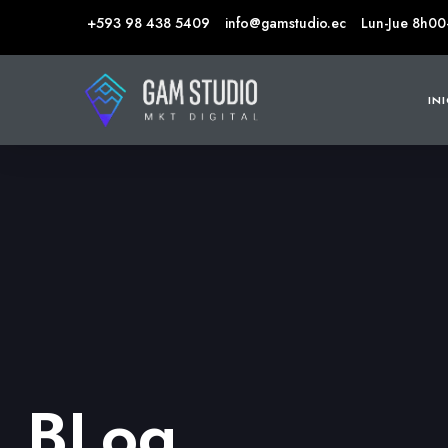
+593 98 438 5409
info@gamstudio.ec
Lun-Jue 8h00
IN
BLog