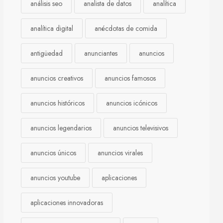
análisis seo
analista de datos
analítica
analítica digital
anécdotas de comida
antigüedad
anunciantes
anuncios
anuncios creativos
anuncios famosos
anuncios históricos
anuncios icónicos
anuncios legendarios
anuncios televisivos
anuncios únicos
anuncios virales
anuncios youtube
aplicaciones
aplicaciones innovadoras