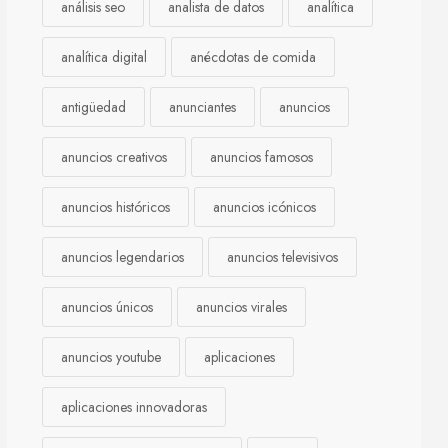
análisis seo
analista de datos
analítica
analítica digital
anécdotas de comida
antigüedad
anunciantes
anuncios
anuncios creativos
anuncios famosos
anuncios históricos
anuncios icónicos
anuncios legendarios
anuncios televisivos
anuncios únicos
anuncios virales
anuncios youtube
aplicaciones
aplicaciones innovadoras