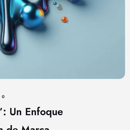
0
’: Un Enfoque
ón de Marca