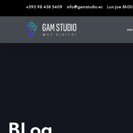
+593 98 438 5409
info@gamstudio.ec
Lun-Jue 8h00
IN
BLog