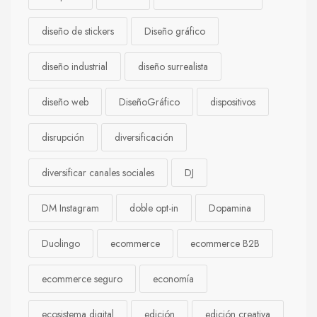
diseño de stickers
Diseño gráfico
diseño industrial
diseño surrealista
diseño web
DiseñoGráfico
dispositivos
disrupción
diversificación
diversificar canales sociales
DJ
DM Instagram
doble opt-in
Dopamina
Duolingo
ecommerce
ecommerce B2B
ecommerce seguro
economía
ecosistema digital
edición
edición creativa