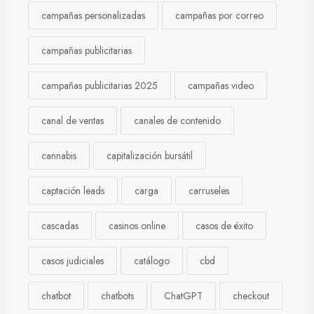
campañas personalizadas
campañas por correo
campañas publicitarias
campañas publicitarias 2025
campañas video
canal de ventas
canales de contenido
cannabis
capitalización bursátil
captación leads
carga
carruseles
cascadas
casinos online
casos de éxito
casos judiciales
catálogo
cbd
chatbot
chatbots
ChatGPT
checkout