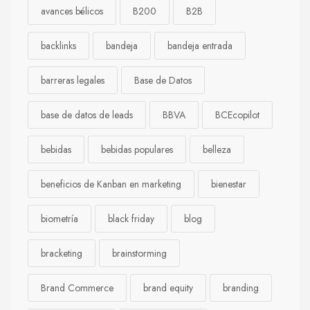
avances bélicos
B200
B2B
backlinks
bandeja
bandeja entrada
barreras legales
Base de Datos
base de datos de leads
BBVA
BCEcopilot
bebidas
bebidas populares
belleza
beneficios de Kanban en marketing
bienestar
biometría
black friday
blog
bracketing
brainstorming
Brand Commerce
brand equity
branding