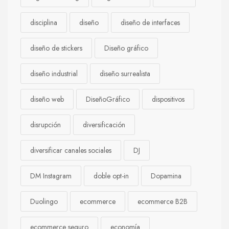
disciplina
diseño
diseño de interfaces
diseño de stickers
Diseño gráfico
diseño industrial
diseño surrealista
diseño web
DiseñoGráfico
dispositivos
disrupción
diversificación
diversificar canales sociales
DJ
DM Instagram
doble opt-in
Dopamina
Duolingo
ecommerce
ecommerce B2B
ecommerce seguro
economía