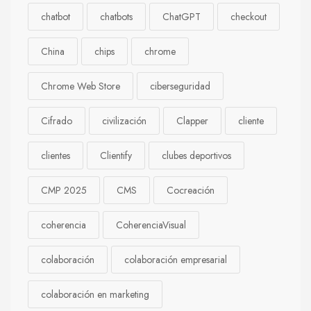
chatbot
chatbots
ChatGPT
checkout
China
chips
chrome
Chrome Web Store
ciberseguridad
Cifrado
civilización
Clapper
cliente
clientes
Clientify
clubes deportivos
CMP 2025
CMS
Cocreación
coherencia
CoherenciaVisual
colaboración
colaboración empresarial
colaboración en marketing