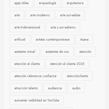
apps útiles
arqueología
arquitectura
arte
arte moderno
arte surrealista
arte tridimensional
arte y surrealismo
artificial
artistas contemporáneos
Asana
asistente virtual
asistentes de voz
atención
atención al cliente
atención al cliente 2025
atención relevancia confianza
atencióncliente
atracción talento
audiencia
audio
aumentar visibilidad en YouTube