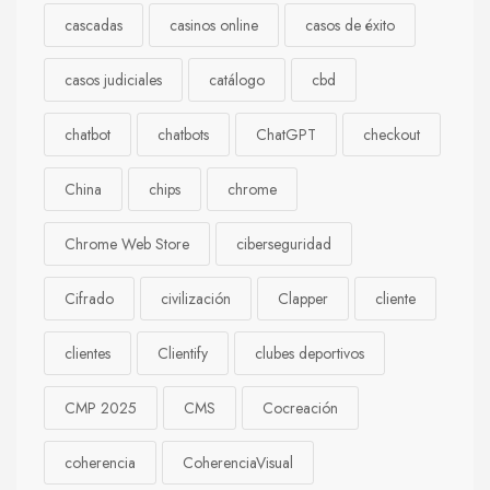
cascadas
casinos online
casos de éxito
casos judiciales
catálogo
cbd
chatbot
chatbots
ChatGPT
checkout
China
chips
chrome
Chrome Web Store
ciberseguridad
Cifrado
civilización
Clapper
cliente
clientes
Clientify
clubes deportivos
CMP 2025
CMS
Cocreación
coherencia
CoherenciaVisual