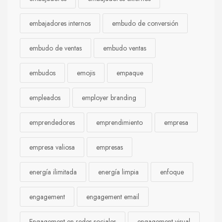
embajadores internos
embudo de conversión
embudo de ventas
embudo ventas
embudos
emojis
empaque
empleados
employer branding
emprendedores
emprendimiento
empresa
empresa valiosa
empresas
energía ilimitada
energía limpia
enfoque
engagement
engagement email
Engagement en redes sociales
engagement visual