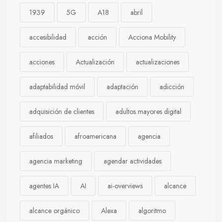
1939
5G
A18
abril
accesibilidad
acción
Acciona Mobility
acciones
Actualización
actualizaciones
adaptabilidad móvil
adaptación
adicción
adquisición de clientes
adultos mayores digital
afiliados
afroamericana
agencia
agencia marketing
agendar actividades
agentes IA
AI
ai-overviews
alcance
alcance orgánico
Alexa
algoritmo