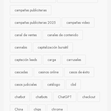
campañas publicitarias
campañas publicitarias 2025
campañas video
canal de ventas
canales de contenido
cannabis
capitalización bursátil
captación leads
carga
carruseles
cascadas
casinos online
casos de éxito
casos judiciales
catálogo
cbd
chatbot
chatbots
ChatGPT
checkout
China
chips
chrome