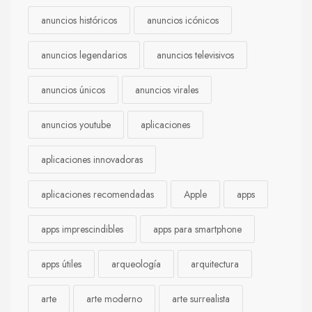
anuncios históricos
anuncios icónicos
anuncios legendarios
anuncios televisivos
anuncios únicos
anuncios virales
anuncios youtube
aplicaciones
aplicaciones innovadoras
aplicaciones recomendadas
Apple
apps
apps imprescindibles
apps para smartphone
apps útiles
arqueología
arquitectura
arte
arte moderno
arte surrealista