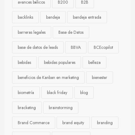
avances bélicos
B200
B2B
backlinks
bandeja
bandeja entrada
barreras legales
Base de Datos
base de datos de leads
BBVA
BCEcopilot
bebidas
bebidas populares
belleza
beneficios de Kanban en marketing
bienestar
biometría
black friday
blog
bracketing
brainstorming
Brand Commerce
brand equity
branding