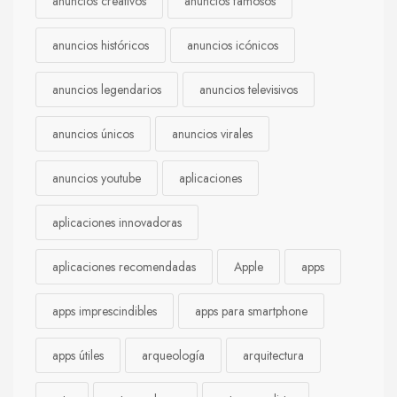
anuncios creativos
anuncios famosos
anuncios históricos
anuncios icónicos
anuncios legendarios
anuncios televisivos
anuncios únicos
anuncios virales
anuncios youtube
aplicaciones
aplicaciones innovadoras
aplicaciones recomendadas
Apple
apps
apps imprescindibles
apps para smartphone
apps útiles
arqueología
arquitectura