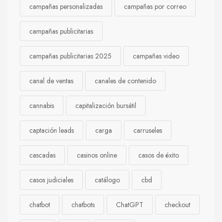
campañas personalizadas
campañas por correo
campañas publicitarias
campañas publicitarias 2025
campañas video
canal de ventas
canales de contenido
cannabis
capitalización bursátil
captación leads
carga
carruseles
cascadas
casinos online
casos de éxito
casos judiciales
catálogo
cbd
chatbot
chatbots
ChatGPT
checkout