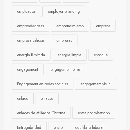
empleados
employer branding
emprendedores
emprendimiento
empresa
empresa valiosa
empresas
energía ilimitada
energía limpia
enfoque
engagement
engagement email
Engagement en redes sociales
engagement visual
enlace
enlaces
enlaces de afiliados Chrome
entas por whatsapp
Entregabilidad
envío
equilibrio laboral