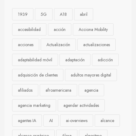
1939
5G
A18
abril
accesibilidad
acción
Acciona Mobility
acciones
Actualización
actualizaciones
adaptabilidad móvil
adaptación
adicción
adquisición de clientes
adultos mayores digital
afiliados
afroamericana
agencia
agencia marketing
agendar actividades
agentes IA
AI
ai-overviews
alcance
alcance orgánico
Alexa
algoritmo