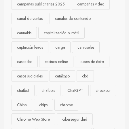
campañas publicitarias 2025
campañas video
canal de ventas
canales de contenido
cannabis
capitalización bursátil
captación leads
carga
carruseles
cascadas
casinos online
casos de éxito
casos judiciales
catálogo
cbd
chatbot
chatbots
ChatGPT
checkout
China
chips
chrome
Chrome Web Store
ciberseguridad