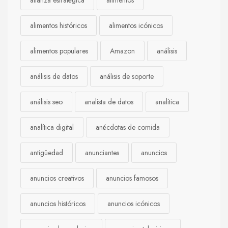
alianza estratégica
alimentos
alimentos históricos
alimentos icónicos
alimentos populares
Amazon
análisis
análisis de datos
análisis de soporte
análisis seo
analista de datos
analítica
analítica digital
anécdotas de comida
antigüedad
anunciantes
anuncios
anuncios creativos
anuncios famosos
anuncios históricos
anuncios icónicos