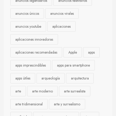
anuncios legendarios
anuncios televisivos
anuncios únicos
anuncios virales
anuncios youtube
aplicaciones
aplicaciones innovadoras
aplicaciones recomendadas
Apple
apps
apps imprescindibles
apps para smartphone
apps útiles
arqueología
arquitectura
arte
arte moderno
arte surrealista
arte tridimensional
arte y surrealismo