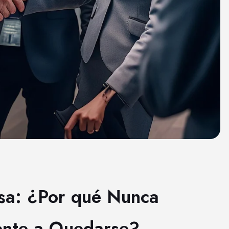
esa: ¿Por qué Nunca
iente a Quedarse?