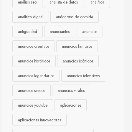
análisis seo
analista de datos
analítica
analítica digital
anécdotas de comida
antigüedad
anunciantes
anuncios
anuncios creativos
anuncios famosos
anuncios históricos
anuncios icónicos
anuncios legendarios
anuncios televisivos
anuncios únicos
anuncios virales
anuncios youtube
aplicaciones
aplicaciones innovadoras