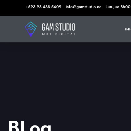
+593 98 438 5409
info@gamstudio.ec
Lun-Jue 8h00
IN
BLog