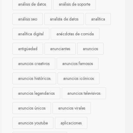
análisis de datos
análisis de soporte
análisis seo
analista de datos
analítica
analítica digital
anécdotas de comida
antigüedad
anunciantes
anuncios
anuncios creativos
anuncios famosos
anuncios históricos
anuncios icónicos
anuncios legendarios
anuncios televisivos
anuncios únicos
anuncios virales
anuncios youtube
aplicaciones