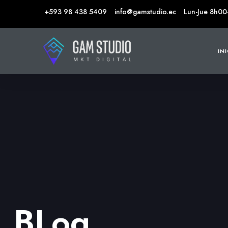
+593 98 438 5409
info@gamstudio.ec
Lun-Jue 8h00
IN
BLog