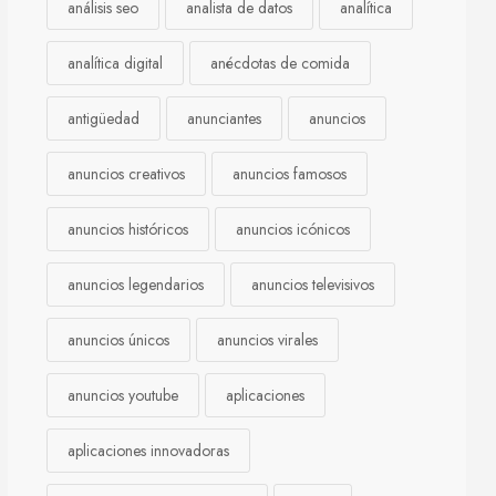
análisis seo
analista de datos
analítica
analítica digital
anécdotas de comida
antigüedad
anunciantes
anuncios
anuncios creativos
anuncios famosos
anuncios históricos
anuncios icónicos
anuncios legendarios
anuncios televisivos
anuncios únicos
anuncios virales
anuncios youtube
aplicaciones
aplicaciones innovadoras