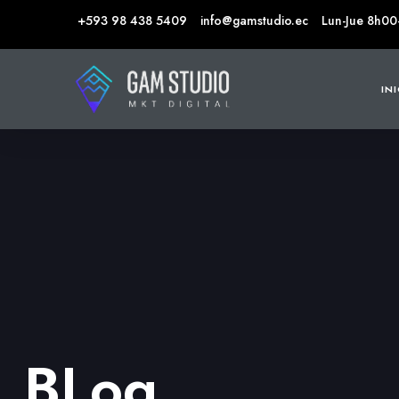
+593 98 438 5409
info@gamstudio.ec
Lun-Jue 8h00
IN
BLog