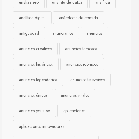
análisis seo
analista de datos
analítica
analítica digital
anécdotas de comida
antigüedad
anunciantes
anuncios
anuncios creativos
anuncios famosos
anuncios históricos
anuncios icónicos
anuncios legendarios
anuncios televisivos
anuncios únicos
anuncios virales
anuncios youtube
aplicaciones
aplicaciones innovadoras