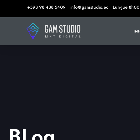
+593 98 438 5409
info@gamstudio.ec
Lun-Jue 8h00
IN
BLog