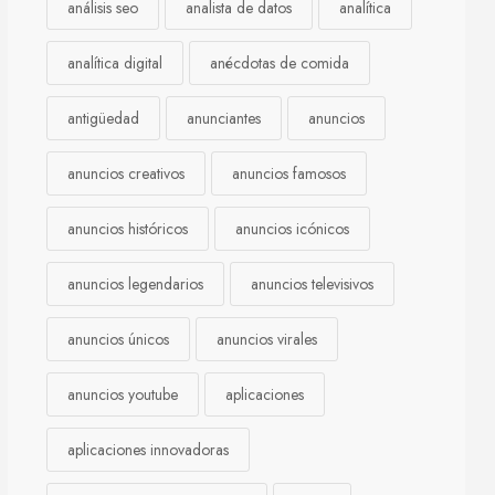
análisis seo
analista de datos
analítica
analítica digital
anécdotas de comida
antigüedad
anunciantes
anuncios
anuncios creativos
anuncios famosos
anuncios históricos
anuncios icónicos
anuncios legendarios
anuncios televisivos
anuncios únicos
anuncios virales
anuncios youtube
aplicaciones
aplicaciones innovadoras