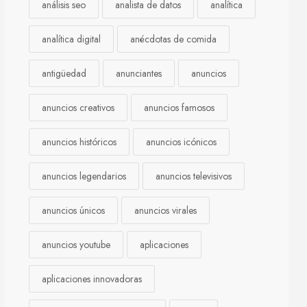
análisis seo
analista de datos
analítica
analítica digital
anécdotas de comida
antigüedad
anunciantes
anuncios
anuncios creativos
anuncios famosos
anuncios históricos
anuncios icónicos
anuncios legendarios
anuncios televisivos
anuncios únicos
anuncios virales
anuncios youtube
aplicaciones
aplicaciones innovadoras