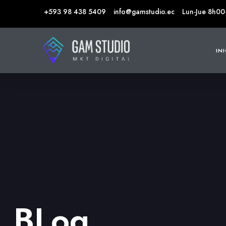
+593 98 438 5409
info@gamstudio.ec
Lun-Jue 8h00
IN
BLog