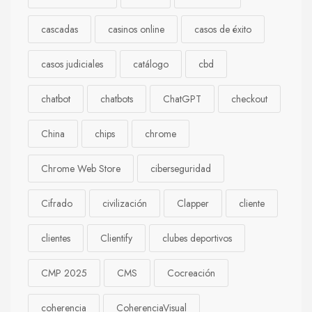
cascadas
casinos online
casos de éxito
casos judiciales
catálogo
cbd
chatbot
chatbots
ChatGPT
checkout
China
chips
chrome
Chrome Web Store
ciberseguridad
Cifrado
civilización
Clapper
cliente
clientes
Clientify
clubes deportivos
CMP 2025
CMS
Cocreación
coherencia
CoherenciaVisual