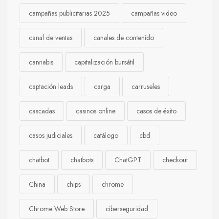
campañas publicitarias 2025
campañas video
canal de ventas
canales de contenido
cannabis
capitalización bursátil
captación leads
carga
carruseles
cascadas
casinos online
casos de éxito
casos judiciales
catálogo
cbd
chatbot
chatbots
ChatGPT
checkout
China
chips
chrome
Chrome Web Store
ciberseguridad