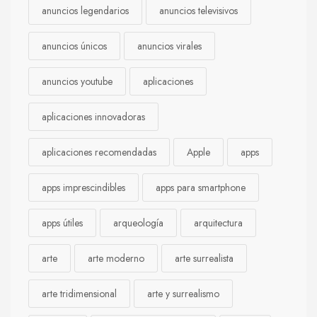
anuncios legendarios
anuncios televisivos
anuncios únicos
anuncios virales
anuncios youtube
aplicaciones
aplicaciones innovadoras
aplicaciones recomendadas
Apple
apps
apps imprescindibles
apps para smartphone
apps útiles
arqueología
arquitectura
arte
arte moderno
arte surrealista
arte tridimensional
arte y surrealismo