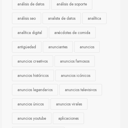
análisis de datos
análisis de soporte
análisis seo
analista de datos
analítica
analítica digital
anécdotas de comida
antigüedad
anunciantes
anuncios
anuncios creativos
anuncios famosos
anuncios históricos
anuncios icónicos
anuncios legendarios
anuncios televisivos
anuncios únicos
anuncios virales
anuncios youtube
aplicaciones