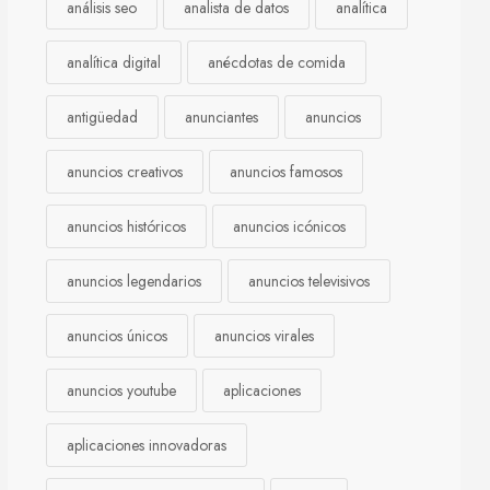
análisis seo
analista de datos
analítica
analítica digital
anécdotas de comida
antigüedad
anunciantes
anuncios
anuncios creativos
anuncios famosos
anuncios históricos
anuncios icónicos
anuncios legendarios
anuncios televisivos
anuncios únicos
anuncios virales
anuncios youtube
aplicaciones
aplicaciones innovadoras