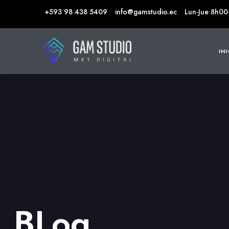
+593 98 438 5409
info@gamstudio.ec
Lun-Jue 8h00
IN
BLog