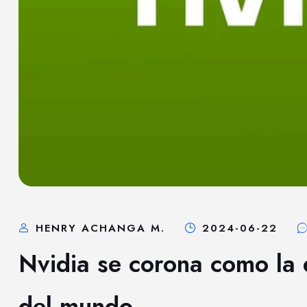
HENRY ACHANGA M.
2024-06-22
Nvidia se corona como la
del mundo