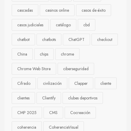
cascadas
casinos online
casos de éxito
casos judiciales
catálogo
cbd
chatbot
chatbots
ChatGPT
checkout
China
chips
chrome
Chrome Web Store
ciberseguridad
Cifrado
civilización
Clapper
cliente
clientes
Clientify
clubes deportivos
CMP 2025
CMS
Cocreación
coherencia
CoherenciaVisual