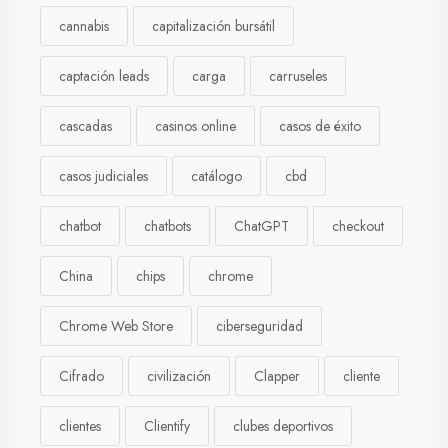
cannabis
capitalización bursátil
captación leads
carga
carruseles
cascadas
casinos online
casos de éxito
casos judiciales
catálogo
cbd
chatbot
chatbots
ChatGPT
checkout
China
chips
chrome
Chrome Web Store
ciberseguridad
Cifrado
civilización
Clapper
cliente
clientes
Clientify
clubes deportivos