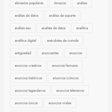
alimentos populares
Amazon
análisis
análisis de datos
análisis de soporte
análisis seo
analista de datos
analítica
analítica digital
anécdotas de comida
antigüedad
anunciantes
anuncios
anuncios creativos
anuncios famosos
anuncios históricos
anuncios icónicos
anuncios legendarios
anuncios televisivos
anuncios únicos
anuncios virales