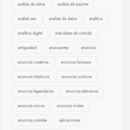
análisis de datos
análisis de soporte
análisis seo
analista de datos
analítica
analítica digital
anécdotas de comida
antigüedad
anunciantes
anuncios
anuncios creativos
anuncios famosos
anuncios históricos
anuncios icónicos
anuncios legendarios
anuncios televisivos
anuncios únicos
anuncios virales
anuncios youtube
aplicaciones