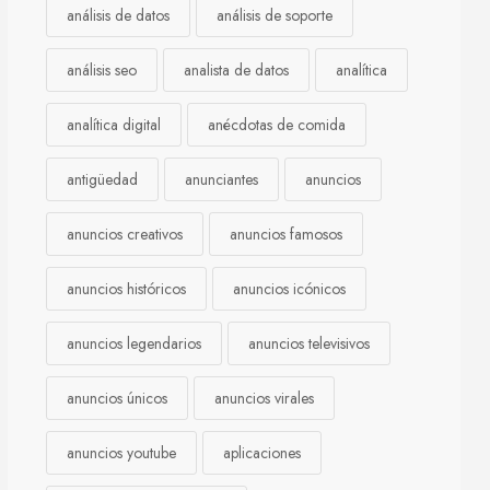
análisis de datos
análisis de soporte
análisis seo
analista de datos
analítica
analítica digital
anécdotas de comida
antigüedad
anunciantes
anuncios
anuncios creativos
anuncios famosos
anuncios históricos
anuncios icónicos
anuncios legendarios
anuncios televisivos
anuncios únicos
anuncios virales
anuncios youtube
aplicaciones