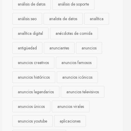
análisis de datos
análisis de soporte
análisis seo
analista de datos
analítica
analítica digital
anécdotas de comida
antigüedad
anunciantes
anuncios
anuncios creativos
anuncios famosos
anuncios históricos
anuncios icónicos
anuncios legendarios
anuncios televisivos
anuncios únicos
anuncios virales
anuncios youtube
aplicaciones