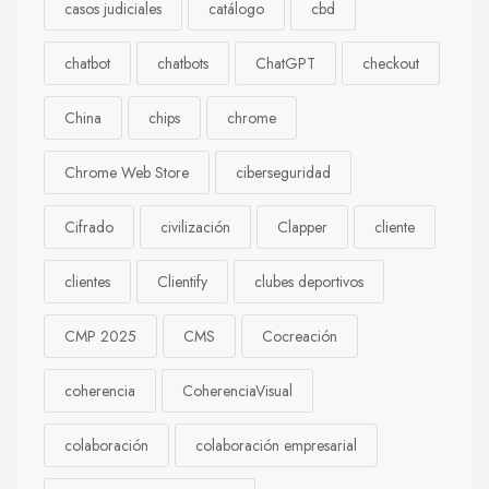
casos judiciales
catálogo
cbd
chatbot
chatbots
ChatGPT
checkout
China
chips
chrome
Chrome Web Store
ciberseguridad
Cifrado
civilización
Clapper
cliente
clientes
Clientify
clubes deportivos
CMP 2025
CMS
Cocreación
coherencia
CoherenciaVisual
colaboración
colaboración empresarial