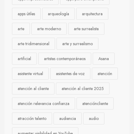
apps útiles
arqueología
arquitectura
arte
arte moderno
arte surrealista
arte tridimensional
arte y surrealismo
artificial
artistas contemporáneos
Asana
asistente virtual
asistentes de voz
atención
atención al cliente
atención al cliente 2025
atención relevancia confianza
atencióncliente
atracción talento
audiencia
audio
aumentar visibilidad en YouTube