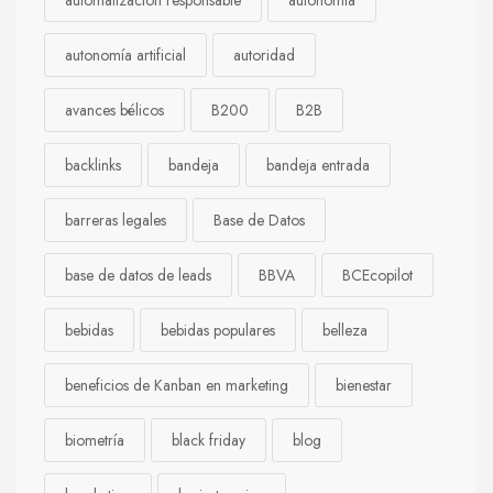
automatización responsable
autonomía
autonomía artificial
autoridad
avances bélicos
B200
B2B
backlinks
bandeja
bandeja entrada
barreras legales
Base de Datos
base de datos de leads
BBVA
BCEcopilot
bebidas
bebidas populares
belleza
beneficios de Kanban en marketing
bienestar
biometría
black friday
blog