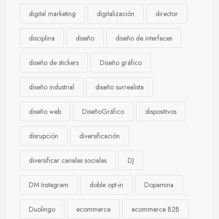
digital marketing
digitalización
director
disciplina
diseño
diseño de interfaces
diseño de stickers
Diseño gráfico
diseño industrial
diseño surrealista
diseño web
DiseñoGráfico
dispositivos
disrupción
diversificación
diversificar canales sociales
DJ
DM Instagram
doble opt-in
Dopamina
Duolingo
ecommerce
ecommerce B2B