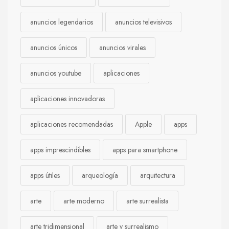
anuncios legendarios
anuncios televisivos
anuncios únicos
anuncios virales
anuncios youtube
aplicaciones
aplicaciones innovadoras
aplicaciones recomendadas
Apple
apps
apps imprescindibles
apps para smartphone
apps útiles
arqueología
arquitectura
arte
arte moderno
arte surrealista
arte tridimensional
arte y surrealismo