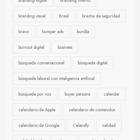
branding digital
branding interno
branding visual
Brasil
brecha de seguridad
brevo
bumper ads
bundle
burnout digital
business
búsqueda conversacional
búsqueda digital
búsqueda laboral con inteligencia artificial
búsqueda por voz
buyer persona
calendar
calendario de Apple
calendario de contenidos
calendario de Google
Calendly
calidad