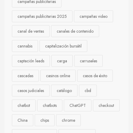
campañas publicitarias
campañas publicitarias 2025
campañas video
canal de ventas
canales de contenido
cannabis
capitalización bursátil
captación leads
carga
carruseles
cascadas
casinos online
casos de éxito
casos judiciales
catálogo
cbd
chatbot
chatbots
ChatGPT
checkout
China
chips
chrome