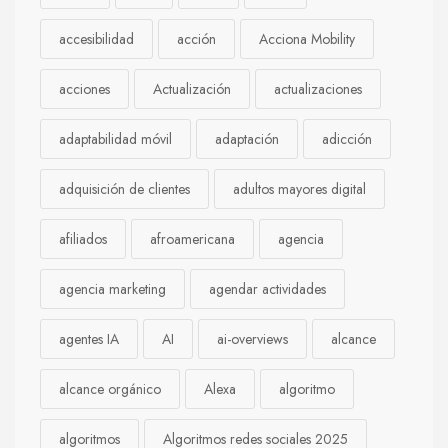
accesibilidad
acción
Acciona Mobility
acciones
Actualización
actualizaciones
adaptabilidad móvil
adaptación
adicción
adquisición de clientes
adultos mayores digital
afiliados
afroamericana
agencia
agencia marketing
agendar actividades
agentes IA
AI
ai-overviews
alcance
alcance orgánico
Alexa
algoritmo
algoritmos
Algoritmos redes sociales 2025