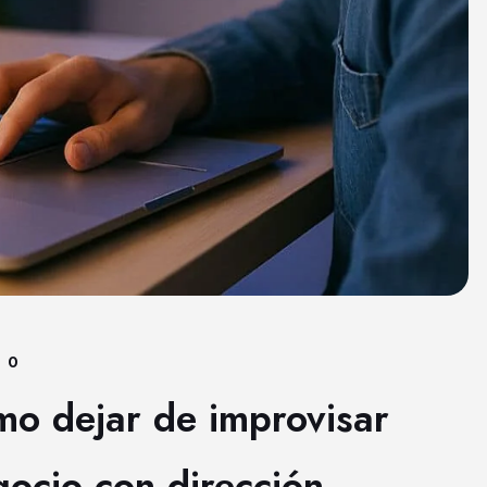
0
mo dejar de improvisar
gocio con dirección