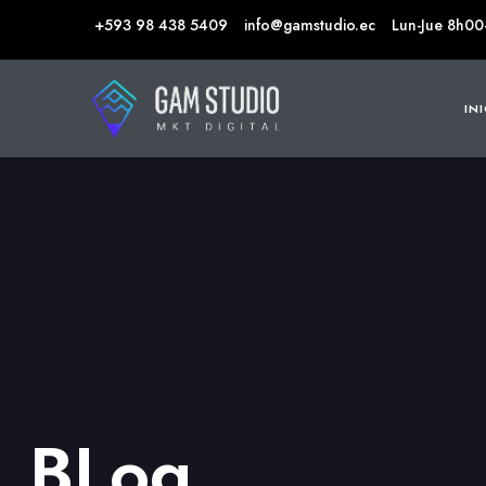
+593 98 438 5409
info@gamstudio.ec
Lun-Jue 8h00
IN
BLog