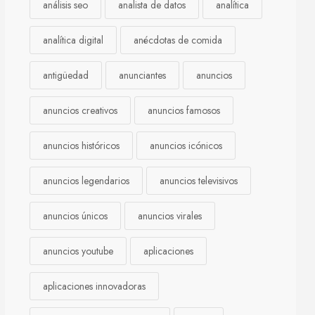
análisis seo
analista de datos
analítica
analítica digital
anécdotas de comida
antigüedad
anunciantes
anuncios
anuncios creativos
anuncios famosos
anuncios históricos
anuncios icónicos
anuncios legendarios
anuncios televisivos
anuncios únicos
anuncios virales
anuncios youtube
aplicaciones
aplicaciones innovadoras