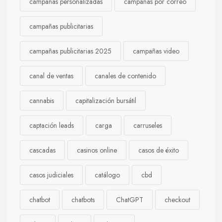
campañas personalizadas
campañas por correo
campañas publicitarias
campañas publicitarias 2025
campañas video
canal de ventas
canales de contenido
cannabis
capitalización bursátil
captación leads
carga
carruseles
cascadas
casinos online
casos de éxito
casos judiciales
catálogo
cbd
chatbot
chatbots
ChatGPT
checkout