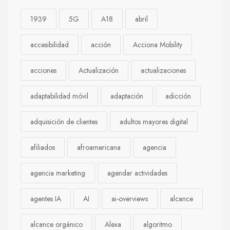
1939
5G
A18
abril
accesibilidad
acción
Acciona Mobility
acciones
Actualización
actualizaciones
adaptabilidad móvil
adaptación
adicción
adquisición de clientes
adultos mayores digital
afiliados
afroamericana
agencia
agencia marketing
agendar actividades
agentes IA
AI
ai-overviews
alcance
alcance orgánico
Alexa
algoritmo