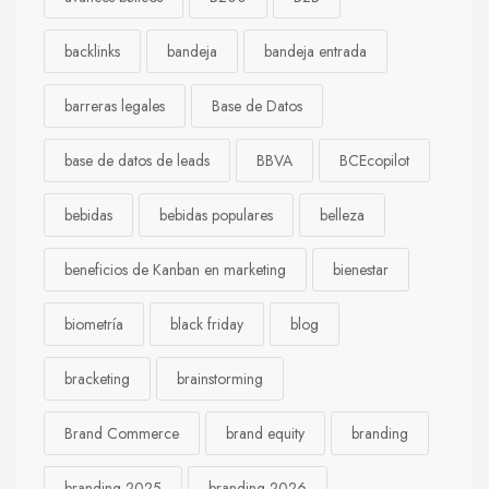
backlinks
bandeja
bandeja entrada
barreras legales
Base de Datos
base de datos de leads
BBVA
BCEcopilot
bebidas
bebidas populares
belleza
beneficios de Kanban en marketing
bienestar
biometría
black friday
blog
bracketing
brainstorming
Brand Commerce
brand equity
branding
branding 2025
branding 2026