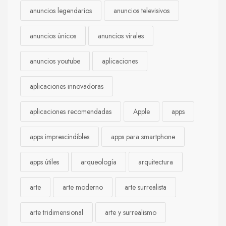
anuncios legendarios
anuncios televisivos
anuncios únicos
anuncios virales
anuncios youtube
aplicaciones
aplicaciones innovadoras
aplicaciones recomendadas
Apple
apps
apps imprescindibles
apps para smartphone
apps útiles
arqueología
arquitectura
arte
arte moderno
arte surrealista
arte tridimensional
arte y surrealismo