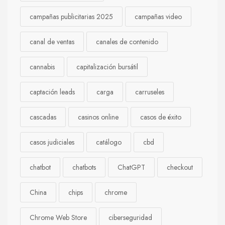
campañas publicitarias 2025
campañas video
canal de ventas
canales de contenido
cannabis
capitalización bursátil
captación leads
carga
carruseles
cascadas
casinos online
casos de éxito
casos judiciales
catálogo
cbd
chatbot
chatbots
ChatGPT
checkout
China
chips
chrome
Chrome Web Store
ciberseguridad