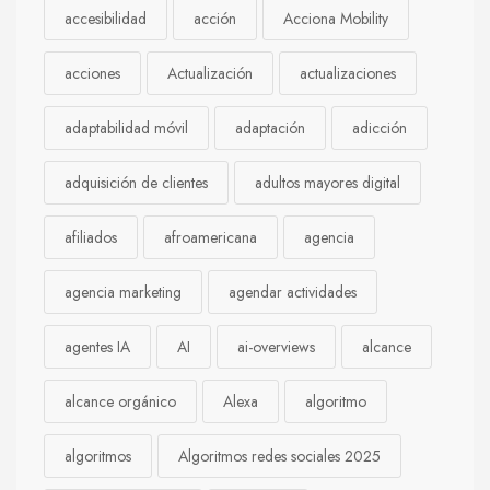
accesibilidad
acción
Acciona Mobility
acciones
Actualización
actualizaciones
adaptabilidad móvil
adaptación
adicción
adquisición de clientes
adultos mayores digital
afiliados
afroamericana
agencia
agencia marketing
agendar actividades
agentes IA
AI
ai-overviews
alcance
alcance orgánico
Alexa
algoritmo
algoritmos
Algoritmos redes sociales 2025