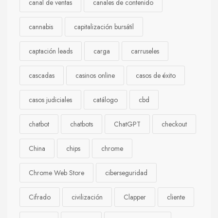
canal de ventas
canales de contenido
cannabis
capitalización bursátil
captación leads
carga
carruseles
cascadas
casinos online
casos de éxito
casos judiciales
catálogo
cbd
chatbot
chatbots
ChatGPT
checkout
China
chips
chrome
Chrome Web Store
ciberseguridad
Cifrado
civilización
Clapper
cliente