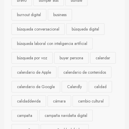
brevo
bumper ads
bundle
burnout digital
business
búsqueda conversacional
búsqueda digital
búsqueda laboral con inteligencia artificial
búsqueda por voz
buyer persona
calendar
calendario de Apple
calendario de contenidos
calendario de Google
Calendly
calidad
calidaddevida
cámara
cambio cultural
campaña
campaña navideña digital