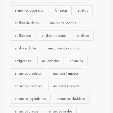
alimentos populares
Amazon
análisis
análisis de datos
análisis de soporte
análisis seo
analista de datos
analítica
analítica digital
anécdotas de comida
antigüedad
anunciantes
anuncios
anuncios creativos
anuncios famosos
anuncios históricos
anuncios icónicos
anuncios legendarios
anuncios televisivos
anuncios únicos
anuncios virales