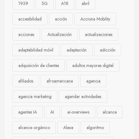
1939
5G
A18
abril
accesibilidad
acción
Acciona Mobility
acciones
Actualización
actualizaciones
adaptabilidad móvil
adaptación
adicción
adquisición de clientes
adultos mayores digital
afiliados
afroamericana
agencia
agencia marketing
agendar actividades
agentes IA
AI
ai-overviews
alcance
alcance orgánico
Alexa
algoritmo