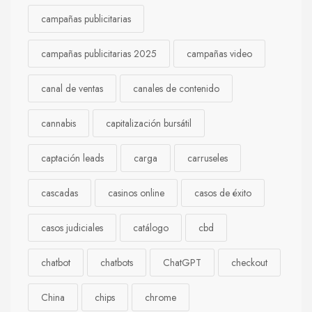
campañas publicitarias
campañas publicitarias 2025
campañas video
canal de ventas
canales de contenido
cannabis
capitalización bursátil
captación leads
carga
carruseles
cascadas
casinos online
casos de éxito
casos judiciales
catálogo
cbd
chatbot
chatbots
ChatGPT
checkout
China
chips
chrome