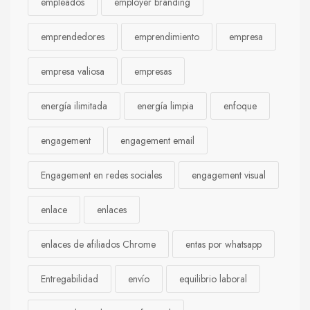
empleados
employer branding
emprendedores
emprendimiento
empresa
empresa valiosa
empresas
energía ilimitada
energía limpia
enfoque
engagement
engagement email
Engagement en redes sociales
engagement visual
enlace
enlaces
enlaces de afiliados Chrome
entas por whatsapp
Entregabilidad
envío
equilibrio laboral