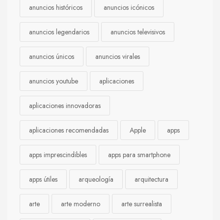
anuncios históricos
anuncios icónicos
anuncios legendarios
anuncios televisivos
anuncios únicos
anuncios virales
anuncios youtube
aplicaciones
aplicaciones innovadoras
aplicaciones recomendadas
Apple
apps
apps imprescindibles
apps para smartphone
apps útiles
arqueología
arquitectura
arte
arte moderno
arte surrealista