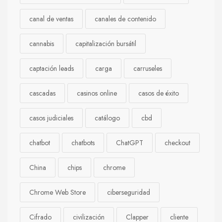
canal de ventas
canales de contenido
cannabis
capitalización bursátil
captación leads
carga
carruseles
cascadas
casinos online
casos de éxito
casos judiciales
catálogo
cbd
chatbot
chatbots
ChatGPT
checkout
China
chips
chrome
Chrome Web Store
ciberseguridad
Cifrado
civilización
Clapper
cliente