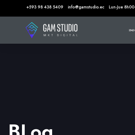
+593 98 438 5409
info@gamstudio.ec
Lun-Jue 8h00
IN
BLog