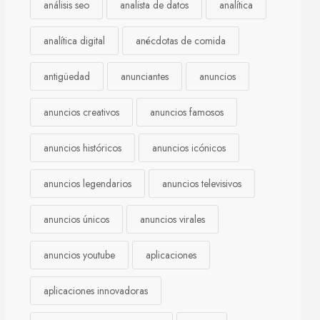
análisis seo
analista de datos
analítica
analítica digital
anécdotas de comida
antigüedad
anunciantes
anuncios
anuncios creativos
anuncios famosos
anuncios históricos
anuncios icónicos
anuncios legendarios
anuncios televisivos
anuncios únicos
anuncios virales
anuncios youtube
aplicaciones
aplicaciones innovadoras