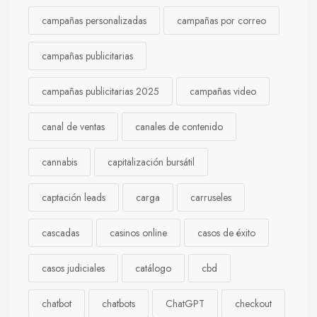
campañas personalizadas
campañas por correo
campañas publicitarias
campañas publicitarias 2025
campañas video
canal de ventas
canales de contenido
cannabis
capitalización bursátil
captación leads
carga
carruseles
cascadas
casinos online
casos de éxito
casos judiciales
catálogo
cbd
chatbot
chatbots
ChatGPT
checkout