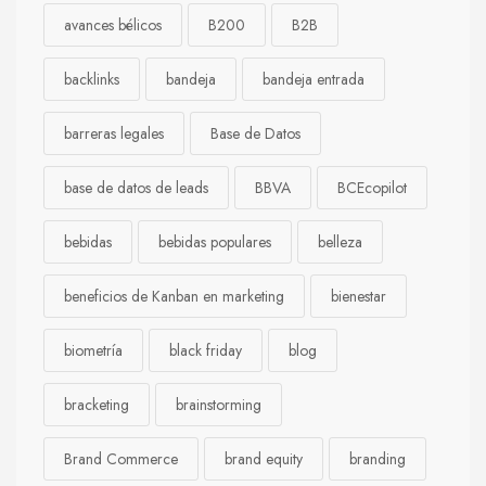
avances bélicos
B200
B2B
backlinks
bandeja
bandeja entrada
barreras legales
Base de Datos
base de datos de leads
BBVA
BCEcopilot
bebidas
bebidas populares
belleza
beneficios de Kanban en marketing
bienestar
biometría
black friday
blog
bracketing
brainstorming
Brand Commerce
brand equity
branding