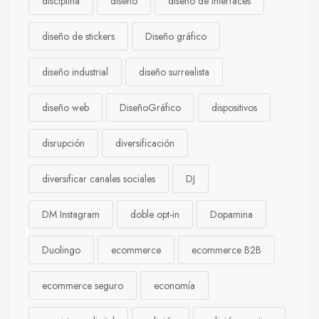
disciplina
diseño
diseño de interfaces
diseño de stickers
Diseño gráfico
diseño industrial
diseño surrealista
diseño web
DiseñoGráfico
dispositivos
disrupción
diversificación
diversificar canales sociales
DJ
DM Instagram
doble opt-in
Dopamina
Duolingo
ecommerce
ecommerce B2B
ecommerce seguro
economía