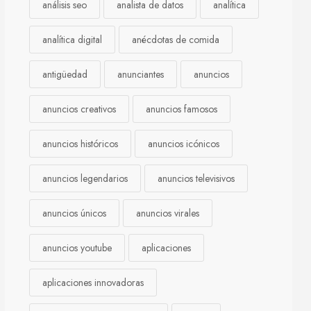
análisis seo
analista de datos
analítica
analítica digital
anécdotas de comida
antigüedad
anunciantes
anuncios
anuncios creativos
anuncios famosos
anuncios históricos
anuncios icónicos
anuncios legendarios
anuncios televisivos
anuncios únicos
anuncios virales
anuncios youtube
aplicaciones
aplicaciones innovadoras