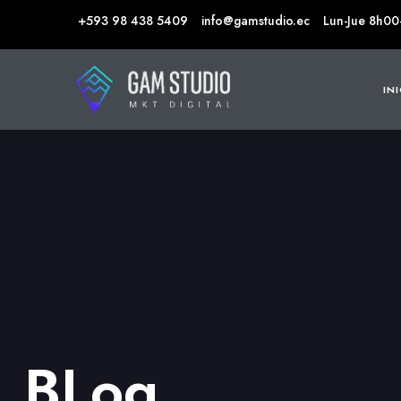
+593 98 438 5409
info@gamstudio.ec
Lun-Jue 8h00
IN
BLog