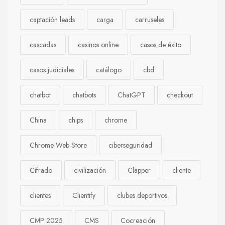
captación leads
carga
carruseles
cascadas
casinos online
casos de éxito
casos judiciales
catálogo
cbd
chatbot
chatbots
ChatGPT
checkout
China
chips
chrome
Chrome Web Store
ciberseguridad
Cifrado
civilización
Clapper
cliente
clientes
Clientify
clubes deportivos
CMP 2025
CMS
Cocreación