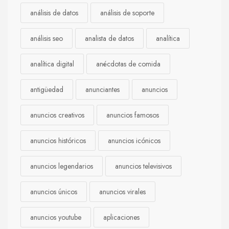
análisis de datos
análisis de soporte
análisis seo
analista de datos
analítica
analítica digital
anécdotas de comida
antigüedad
anunciantes
anuncios
anuncios creativos
anuncios famosos
anuncios históricos
anuncios icónicos
anuncios legendarios
anuncios televisivos
anuncios únicos
anuncios virales
anuncios youtube
aplicaciones