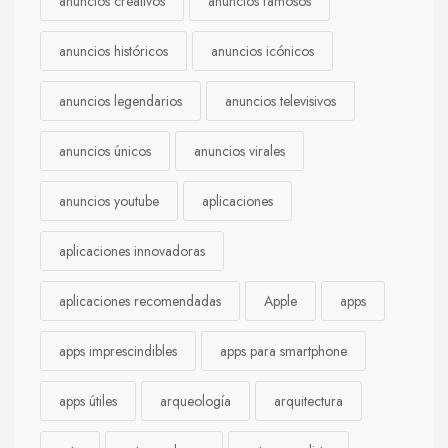
anuncios creativos
anuncios famosos
anuncios históricos
anuncios icónicos
anuncios legendarios
anuncios televisivos
anuncios únicos
anuncios virales
anuncios youtube
aplicaciones
aplicaciones innovadoras
aplicaciones recomendadas
Apple
apps
apps imprescindibles
apps para smartphone
apps útiles
arqueología
arquitectura