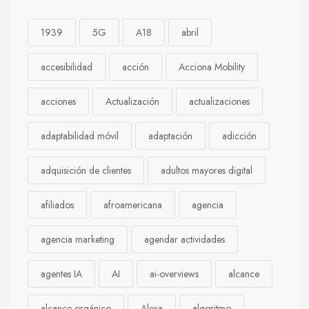
1939
5G
A18
abril
accesibilidad
acción
Acciona Mobility
acciones
Actualización
actualizaciones
adaptabilidad móvil
adaptación
adicción
adquisición de clientes
adultos mayores digital
afiliados
afroamericana
agencia
agencia marketing
agendar actividades
agentes IA
AI
ai-overviews
alcance
alcance orgánico
Alexa
algoritmo