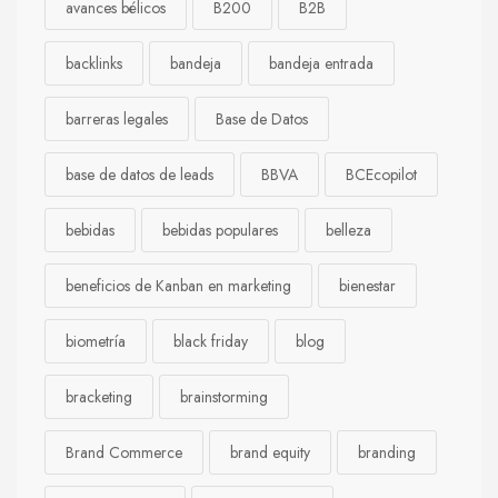
avances bélicos
B200
B2B
backlinks
bandeja
bandeja entrada
barreras legales
Base de Datos
base de datos de leads
BBVA
BCEcopilot
bebidas
bebidas populares
belleza
beneficios de Kanban en marketing
bienestar
biometría
black friday
blog
bracketing
brainstorming
Brand Commerce
brand equity
branding