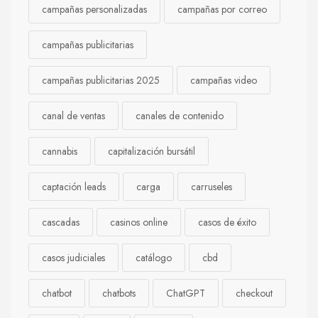
campañas personalizadas
campañas por correo
campañas publicitarias
campañas publicitarias 2025
campañas video
canal de ventas
canales de contenido
cannabis
capitalización bursátil
captación leads
carga
carruseles
cascadas
casinos online
casos de éxito
casos judiciales
catálogo
cbd
chatbot
chatbots
ChatGPT
checkout