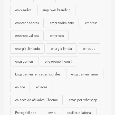
empleados
employer branding
emprendedores
emprendimiento
empresa
empresa valiosa
empresas
energía ilimitada
energía limpia
enfoque
engagement
engagement email
Engagement en redes sociales
engagement visual
enlace
enlaces
enlaces de afiliados Chrome
entas por whatsapp
Entregabilidad
envío
equilibrio laboral