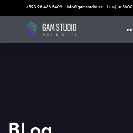
+593 98 438 5409
info@gamstudio.ec
Lun-Jue 8h00
IN
BLog