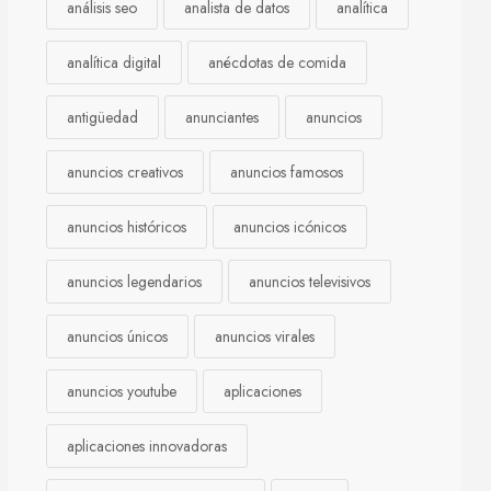
análisis seo
analista de datos
analítica
analítica digital
anécdotas de comida
antigüedad
anunciantes
anuncios
anuncios creativos
anuncios famosos
anuncios históricos
anuncios icónicos
anuncios legendarios
anuncios televisivos
anuncios únicos
anuncios virales
anuncios youtube
aplicaciones
aplicaciones innovadoras