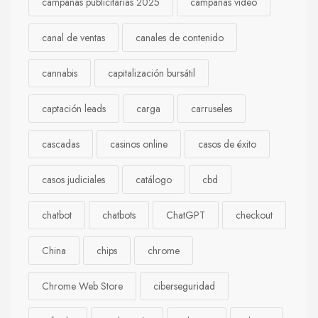
campañas publicitarias 2025
campañas video
canal de ventas
canales de contenido
cannabis
capitalización bursátil
captación leads
carga
carruseles
cascadas
casinos online
casos de éxito
casos judiciales
catálogo
cbd
chatbot
chatbots
ChatGPT
checkout
China
chips
chrome
Chrome Web Store
ciberseguridad