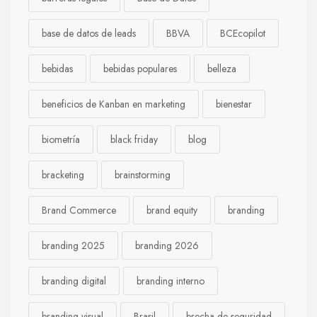
base de datos de leads
BBVA
BCEcopilot
bebidas
bebidas populares
belleza
beneficios de Kanban en marketing
bienestar
biometría
black friday
blog
bracketing
brainstorming
Brand Commerce
brand equity
branding
branding 2025
branding 2026
branding digital
branding interno
branding visual
Brasil
brecha de seguridad