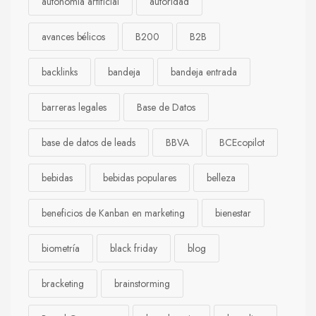
autonomía artificial
autoridad
avances bélicos
B200
B2B
backlinks
bandeja
bandeja entrada
barreras legales
Base de Datos
base de datos de leads
BBVA
BCEcopilot
bebidas
bebidas populares
belleza
beneficios de Kanban en marketing
bienestar
biometría
black friday
blog
bracketing
brainstorming