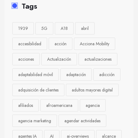
Tags
1939
5G
A18
abril
accesibilidad
acción
Acciona Mobility
acciones
Actualización
actualizaciones
adaptabilidad móvil
adaptación
adicción
adquisición de clientes
adultos mayores digital
afiliados
afroamericana
agencia
agencia marketing
agendar actividades
agentes IA
AI
ai-overviews
alcance