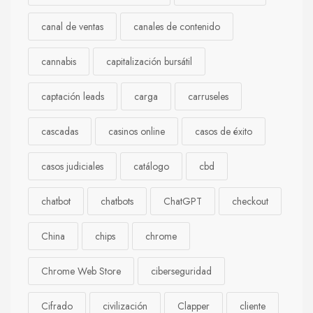
canal de ventas
canales de contenido
cannabis
capitalización bursátil
captación leads
carga
carruseles
cascadas
casinos online
casos de éxito
casos judiciales
catálogo
cbd
chatbot
chatbots
ChatGPT
checkout
China
chips
chrome
Chrome Web Store
ciberseguridad
Cifrado
civilización
Clapper
cliente