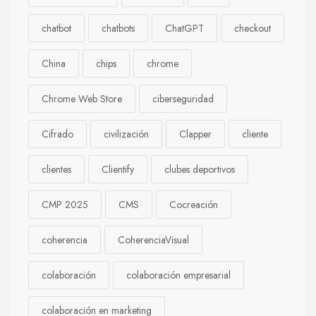
chatbot
chatbots
ChatGPT
checkout
China
chips
chrome
Chrome Web Store
ciberseguridad
Cifrado
civilización
Clapper
cliente
clientes
Clientify
clubes deportivos
CMP 2025
CMS
Cocreación
coherencia
CoherenciaVisual
colaboración
colaboración empresarial
colaboración en marketing