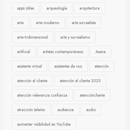
apps útiles
arqueología
arquitectura
arte
arte moderno
arte surrealista
arte tridimensional
arte y surrealismo
artificial
artistas contemporáneos
Asana
asistente virtual
asistentes de voz
atención
atención al cliente
atención al cliente 2025
atención relevancia confianza
atencióncliente
atracción talento
audiencia
audio
aumentar visibilidad en YouTube