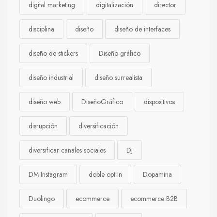
digital marketing
digitalización
director
disciplina
diseño
diseño de interfaces
diseño de stickers
Diseño gráfico
diseño industrial
diseño surrealista
diseño web
DiseñoGráfico
dispositivos
disrupción
diversificación
diversificar canales sociales
DJ
DM Instagram
doble opt-in
Dopamina
Duolingo
ecommerce
ecommerce B2B