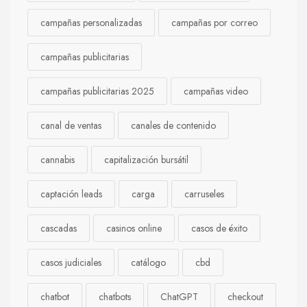
campañas personalizadas
campañas por correo
campañas publicitarias
campañas publicitarias 2025
campañas video
canal de ventas
canales de contenido
cannabis
capitalización bursátil
captación leads
carga
carruseles
cascadas
casinos online
casos de éxito
casos judiciales
catálogo
cbd
chatbot
chatbots
ChatGPT
checkout