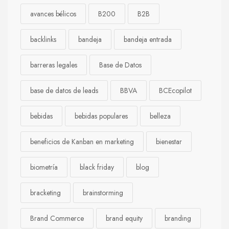
avances bélicos
B200
B2B
backlinks
bandeja
bandeja entrada
barreras legales
Base de Datos
base de datos de leads
BBVA
BCEcopilot
bebidas
bebidas populares
belleza
beneficios de Kanban en marketing
bienestar
biometría
black friday
blog
bracketing
brainstorming
Brand Commerce
brand equity
branding