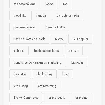
avances bélicos
B200
B2B
backlinks
bandeja
bandeja entrada
barreras legales
Base de Datos
base de datos de leads
BBVA
BCEcopilot
bebidas
bebidas populares
belleza
beneficios de Kanban en marketing
bienestar
biometría
black friday
blog
bracketing
brainstorming
Brand Commerce
brand equity
branding