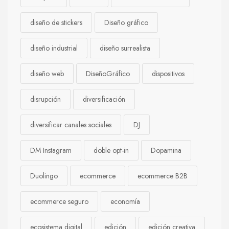
diseño de stickers
Diseño gráfico
diseño industrial
diseño surrealista
diseño web
DiseñoGráfico
dispositivos
disrupción
diversificación
diversificar canales sociales
DJ
DM Instagram
doble opt-in
Dopamina
Duolingo
ecommerce
ecommerce B2B
ecommerce seguro
economía
ecosistema digital
edición
edición creativa