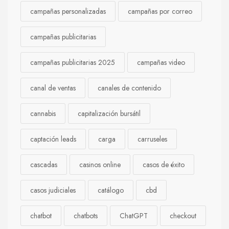
campañas personalizadas
campañas por correo
campañas publicitarias
campañas publicitarias 2025
campañas video
canal de ventas
canales de contenido
cannabis
capitalización bursátil
captación leads
carga
carruseles
cascadas
casinos online
casos de éxito
casos judiciales
catálogo
cbd
chatbot
chatbots
ChatGPT
checkout