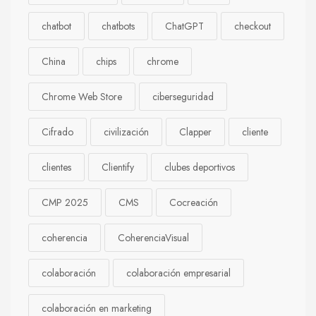
chatbot
chatbots
ChatGPT
checkout
China
chips
chrome
Chrome Web Store
ciberseguridad
Cifrado
civilización
Clapper
cliente
clientes
Clientify
clubes deportivos
CMP 2025
CMS
Cocreación
coherencia
CoherenciaVisual
colaboración
colaboración empresarial
colaboración en marketing