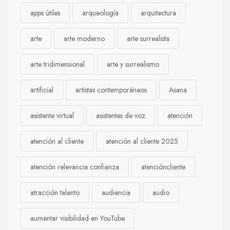
apps útiles
arqueología
arquitectura
arte
arte moderno
arte surrealista
arte tridimensional
arte y surrealismo
artificial
artistas contemporáneos
Asana
asistente virtual
asistentes de voz
atención
atención al cliente
atención al cliente 2025
atención relevancia confianza
atencióncliente
atracción talento
audiencia
audio
aumentar visibilidad en YouTube