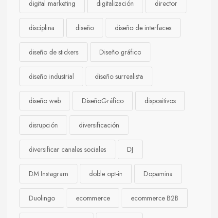
digital marketing
digitalización
director
disciplina
diseño
diseño de interfaces
diseño de stickers
Diseño gráfico
diseño industrial
diseño surrealista
diseño web
DiseñoGráfico
dispositivos
disrupción
diversificación
diversificar canales sociales
DJ
DM Instagram
doble opt-in
Dopamina
Duolingo
ecommerce
ecommerce B2B