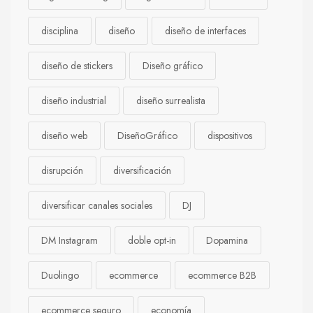
disciplina
diseño
diseño de interfaces
diseño de stickers
Diseño gráfico
diseño industrial
diseño surrealista
diseño web
DiseñoGráfico
dispositivos
disrupción
diversificación
diversificar canales sociales
DJ
DM Instagram
doble opt-in
Dopamina
Duolingo
ecommerce
ecommerce B2B
ecommerce seguro
economía