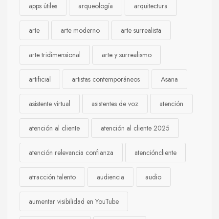
apps útiles
arqueología
arquitectura
arte
arte moderno
arte surrealista
arte tridimensional
arte y surrealismo
artificial
artistas contemporáneos
Asana
asistente virtual
asistentes de voz
atención
atención al cliente
atención al cliente 2025
atención relevancia confianza
atencióncliente
atracción talento
audiencia
audio
aumentar visibilidad en YouTube