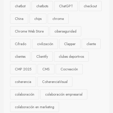
chatbot
chatbots
ChatGPT
checkout
China
chips
chrome
Chrome Web Store
ciberseguridad
Cifrado
civilización
Clapper
cliente
clientes
Clientify
clubes deportivos
CMP 2025
CMS
Cocreación
coherencia
CoherenciaVisual
colaboración
colaboración empresarial
colaboración en marketing