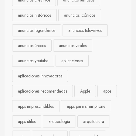
anuncios creativos
anuncios famosos
anuncios históricos
anuncios icónicos
anuncios legendarios
anuncios televisivos
anuncios únicos
anuncios virales
anuncios youtube
aplicaciones
aplicaciones innovadoras
aplicaciones recomendadas
Apple
apps
apps imprescindibles
apps para smartphone
apps útiles
arqueología
arquitectura