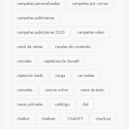
campañas personalizadas
campañas por correo
campañas publicitarias
campañas publicitarias 2025
campañas video
canal de ventas
canales de contenido
cannabis
capitalización bursátil
captación leads
carga
carruseles
cascadas
casinos online
casos de éxito
casos judiciales
catálogo
cbd
chatbot
chatbots
ChatGPT
checkout