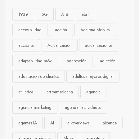
1939
5G
A18
abril
accesibilidad
acción
Acciona Mobility
acciones
Actualización
actualizaciones
adaptabilidad móvil
adaptación
adicción
adquisición de clientes
adultos mayores digital
afiliados
afroamericana
agencia
agencia marketing
agendar actividades
agentes IA
AI
ai-overviews
alcance
alcance orgánico
Alexa
algoritmo