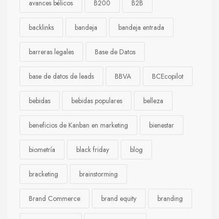
avances bélicos
B200
B2B
backlinks
bandeja
bandeja entrada
barreras legales
Base de Datos
base de datos de leads
BBVA
BCEcopilot
bebidas
bebidas populares
belleza
beneficios de Kanban en marketing
bienestar
biometría
black friday
blog
bracketing
brainstorming
Brand Commerce
brand equity
branding