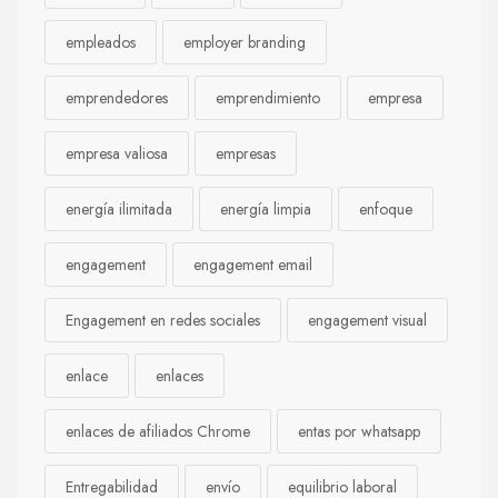
empleados
employer branding
emprendedores
emprendimiento
empresa
empresa valiosa
empresas
energía ilimitada
energía limpia
enfoque
engagement
engagement email
Engagement en redes sociales
engagement visual
enlace
enlaces
enlaces de afiliados Chrome
entas por whatsapp
Entregabilidad
envío
equilibrio laboral