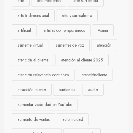
arte
arte moderno
arte surrealista
arte tridimensional
arte y surrealismo
artificial
artistas contemporáneos
Asana
asistente virtual
asistentes de voz
atención
atención al cliente
atención al cliente 2025
atención relevancia confianza
atencióncliente
atracción talento
audiencia
audio
aumentar visibilidad en YouTube
aumento de ventas
autenticidad